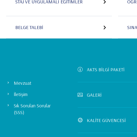
STAJ VE UYGULAMALI EĞITIMLER
ÖĞR
BELGE TALEBI
SIN
AKTS BİLGİ PAKETİ
Mevzuat
İletişim
GALERİ
Sık Sorulan Sorular
(SSS)
KALİTE GÜVENCESİ