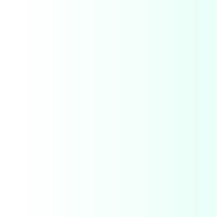
F11'e
basın;
Erişilebilirlik
menüsünü
açmak
için
Control-
F10'a
basın.