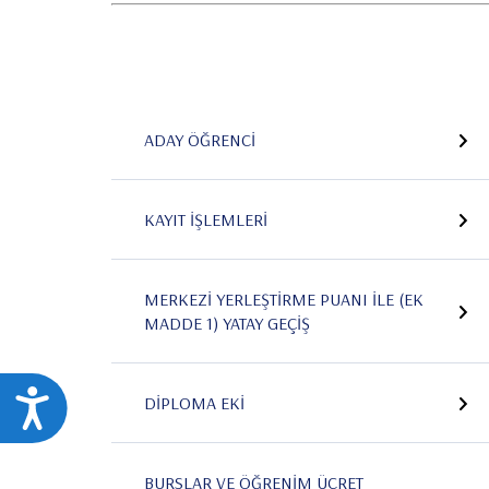
ADAY ÖĞRENCI
KAYIT İŞLEMLERI
MERKEZI YERLEŞTIRME PUANI ILE (EK
MADDE 1) YATAY GEÇIŞ
Ulaşılabilirlik
DIPLOMA EKI
BURSLAR VE ÖĞRENIM ÜCRET