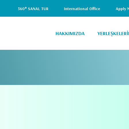
i
360° SANAL TUR
International Office
Apply 
Header
Top
HAKKIMIZDA
YERLEŞKELERİ
(Right)