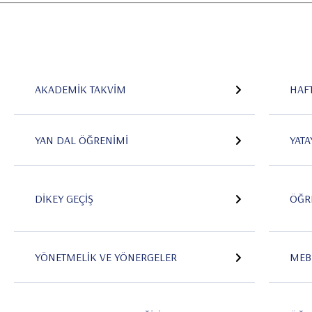
AKADEMIK TAKVIM
HAF
YAN DAL ÖĞRENIMI
YATA
DIKEY GEÇIŞ
ÖĞR
YÖNETMELIK VE YÖNERGELER
MEB