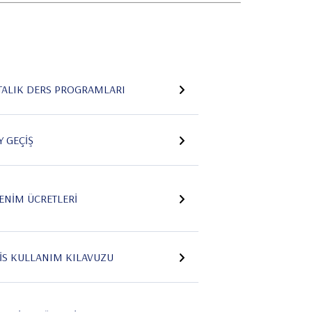
TALIK DERS PROGRAMLARI
Y GEÇIŞ
ENIM ÜCRETLERI
İS KULLANIM KILAVUZU