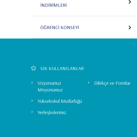
İNDIRIMLERI
ÖĞRENCI KONSEYI
Footer
SIK KULLANILANLAR
Left
Vizyonumuz
Dilekçe ve Formlar
Misyonumuz
Menu
Yüksekokul Müdürlüğü
Yerleşkelerimiz