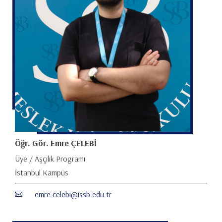
Öğr. Gör. Emre ÇELEBİ
Üye / Aşçılık Programı
İstanbul Kampüs
emre.celebi@issb.edu.tr