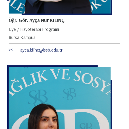
Öğr. Gör. Ayça Nur KILINÇ
Üye / Fizyoterapi Programı
Bursa Kampüs
ayca.kilinc@issb.edu.tr