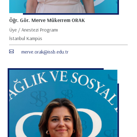
Öğr. Gör. Merve Mükerrem ORAK
Üye / Anestezi Programı
İstanbul Kampüs
merve.orak@issb.edu.tr