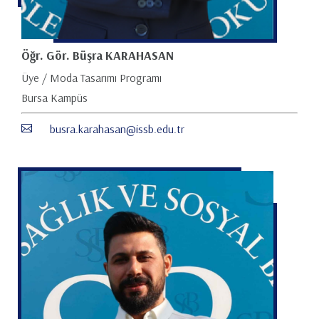
Öğr. Gör. Büşra KARAHASAN
Üye / Moda Tasarımı Programı
Bursa Kampüs
busra.karahasan@issb.edu.tr