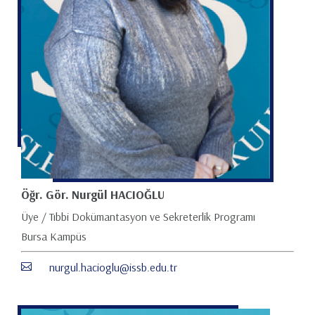
Öğr. Gör. Nurgül HACIOĞLU
Üye / Tıbbi Dokümantasyon ve Sekreterlik Programı
Bursa Kampüs
nurgul.hacioglu@issb.edu.tr