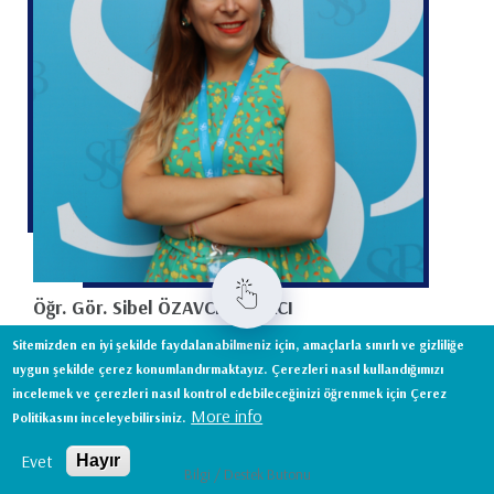
Öğr. Gör. Sibel ÖZAVCI KAMACI
Üye / Tıbbi Görüntüleme Teknikleri Programı
Sitemizden en iyi şekilde faydalanabilmeniz için, amaçlarla sınırlı ve gizliliğe
uygun şekilde çerez konumlandırmaktayız. Çerezleri nasıl kullandığımızı
İstanbul Kampüs
incelemek ve çerezleri nasıl kontrol edebileceğinizi öğrenmek için Çerez
More info
Politikasını inceleyebilirsiniz.
sibel.ozavci@issb.edu.tr
Evet
Hayır
Bilgi / Destek Butonu