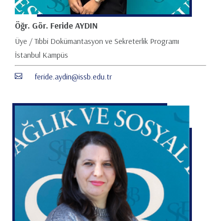
Öğr. Gör. Feride AYDIN
Üye / Tıbbi Dokümantasyon ve Sekreterlik Programı
İstanbul Kampüs
feride.aydin@issb.edu.tr