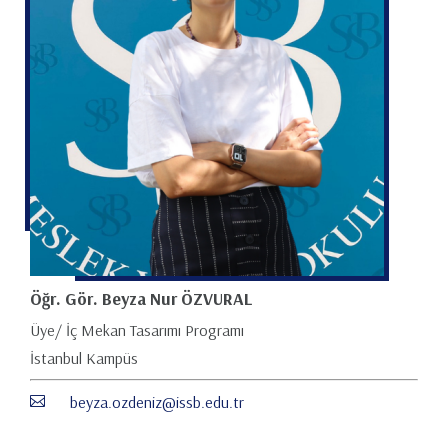
Öğr. Gör. Beyza Nur ÖZVURAL
Üye/ İç Mekan Tasarımı Programı
İstanbul Kampüs
beyza.ozdeniz@issb.edu.tr