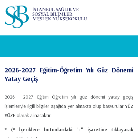
Lütfen
Ana
dikkat:
içeriğe
Bu
atla
web
sitesi
bir
erişilebilirlik
sistemi
içerir.
2026-2027 Eğitim-Öğretim Yılı Güz Dönemi
Yatay Geçiş
2026 - 2027 Eğitim Öğretim yılı güz dönemi yatay geçiş
işlemleriyle ilgili bilgiler aşağıda yer almakta olup başvurular
YÜZ
YÜZE
olarak alınacaktır.
* (* İçeriklere butonlardaki "+" işaretine tıklayarak