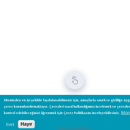
Sitemizden en iyi şekilde faydalanabilmeniz için, amaçlarla sınırlı ve gizliliğe uy
çerez konumlandırmaktayız. Çerezleri nasıl kullandığımızı incelemek ve çerezler
More
kontrol edebileceğinizi öğrenmek için Çerez Politikasını inceleyebilirsiniz.
Evet
Hayır
Bilgi / Destek Butonu