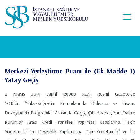
Lütfen
Ana
dikkat:
içeriğe
Bu
atla
web
sitesi
bir
erişilebilirlik
sistemi
içerir.
Merkezi Yerleştirme Puanı ile (Ek Madde 1)
Yatay Geçiş
2 Mayıs 2014 tarihli 28988 sayılı Resmi Gazete'de
YÖK’ün "Yükseköğretim Kurumlarında Önlisans ve Lisans
Düzeyindeki Programlar Arasında Geçiş, Çift Anadal, Yan Dal ile
Kurumlar Arası Kredi Transferi Yapılması Esaslarına İlişkin
Yönetmelik" te Değişiklik Yapılmasına Dair Yönetmelik” ve bu