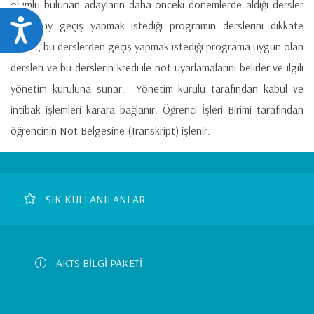
olumlu bulunan adayların daha önceki dönemlerde aldığı dersler
Ulaşılabilirlik
ile yatay geçiş yapmak istediği programın derslerini dikkate
alarak, bu derslerden geçiş yapmak istediği programa uygun olan
dersleri ve bu derslerin kredi ile not uyarlamalarını belirler ve ilgili
yönetim kuruluna sunar. Yönetim kurulu tarafından kabul ve
intibak işlemleri karara bağlanır. Öğrenci İşleri Birimi tarafından
öğrencinin Not Belgesine (Transkript) işlenir.
Footer
SIK KULLANILANLAR
Left
Menu
AKTS BİLGİ PAKETİ