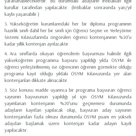
yararlanabileceklerdir. Bu durumdaki adayların intibakları ilgili
kurullar tarafından yapılacaktır. (İntibaklar sonrasında yarı/yıl
kaybı yaşanabilir.)
Yükseköğretim kurumlarındaki her bir diploma programının
hazırlık sınıfı dahil her bir sınıfı için Öğrenci Seçme ve Yerleştirme
Sistemi Kılavuzlarında öngörülen öğrenci kontenjanının %30’u
kadar yıllık kontenjan ayrılacaktır.
Ara sınıflarda okuyan öğrencilerin başvurması halinde ilgili
yükseköğretim programına başvuru yapıldığı yılda ÖSYM ile
öğrenci yerleştirilmemiş ise öğrencinin öğrenim görmekte olduğu
programa kayıt olduğu yıldaki ÖSYM Kılavuzunda yer alan
kontenjanları dikkate alınacaktır.
Söz konusu madde uyarınca bir programa başvuran öğrenci
sayısının başvurunun yapıldığı yıl için ÖSYM Kılavuzunda
yayımlanan kontenjanın %20’unu geçmemesi durumunda
adayların kayıtları yapılacak olup, başvuran aday sayısının
kontenjandan fazla olması durumunda ÖSYM puanı en yüksek
adaydan başlamak üzere kontenjan kadar adayın kaydı
yapılacaktır.