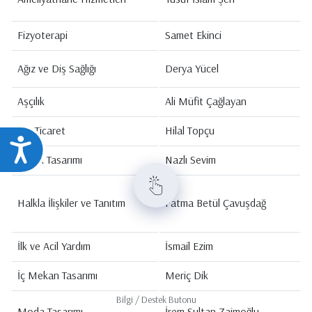
Fizyoterapi
Samet Ekinci
Ağız ve Diş Sağlığı
Derya Yücel
Aşçılık
Ali Müfit Çağlayan
Dış Ticaret
Hilal Topçu
Ulaşılabilirlik
Grafik Tasarımı
Nazlı Sevim
Halkla İlişkiler ve Tanıtım
Fatma Betül Çavuşdağ
İlk ve Acil Yardım
İsmail Ezim
İç Mekan Tasarımı
Meriç Dik
Bilgi / Destek Butonu
Moda Tasarımı
İrem Sultan Zaimoğlu