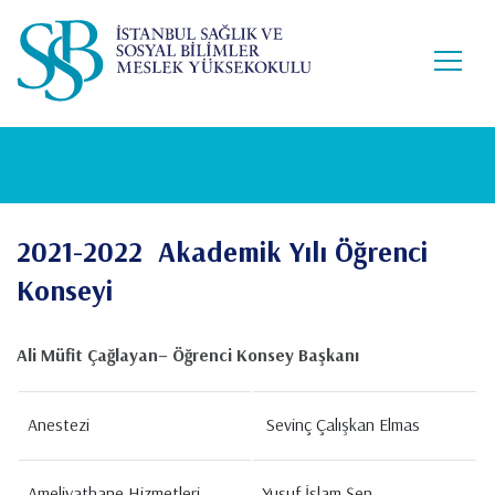
Lütfen
Ana
dikkat:
içeriğe
Bu
atla
web
sitesi
bir
erişilebilirlik
sistemi
içerir.
2021-2022 Akademik Yılı Öğrenci
Konseyi
Ali Müfit Çağlayan– Öğrenci Konsey Başkanı
Anestezi
Sevinç Çalışkan Elmas
Ameliyathane Hizmetleri
Yusuf İslam Şen