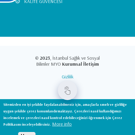
KALİTE GÜVENCESİ
©
2023
, İstanbul Sağlık ve Sosyal
Bilimler MYO
Kurumsal İletişim
Gizlilik
KVKK
Sitemizden en iyi şekilde faydalanabilmeniz için, amaçlarla sınırlı ve gizliliğe
uygun şekilde çerez konumlandırmaktayız. Çerezleri nasıl kullandığımızı
incelemek ve çerezleri nasıl kontrol edebileceğinizi öğrenmek için Çerez
0850 811 18 18
More info
Politikasını inceleyebilirsiniz.