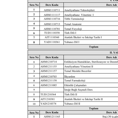
F11'e
basın;
Erişilebilirlik
menüsünü
açmak
için
Control-
F10'a
basın.