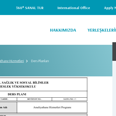
i
360° SANAL TUR
International Office
Apply 
Header
Top
HAKKIMIZDA
YERLEŞKELERİ
(Right)
thane Hizmetleri
Ders Planları