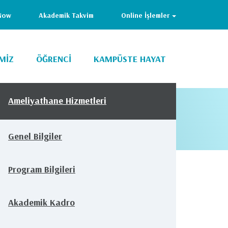
Now
Akademik Takvim
Online İşlemler
MİZ
ÖĞRENCİ
KAMPÜSTE HAYAT
Ameliyathane Hizmetleri
Genel Bilgiler
Program Bilgileri
Akademik Kadro